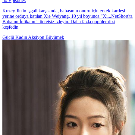
50 Episodes
Kuzey Jin'in işgali karşısında, babasının onuru için erkek kardeşi
yerine orduya katılan Xie Weiyang, 10 yıl boyunca "Xi...NetShort'ta
Babanın İntikamı 'i ücretsiz izleyin. Daha fazla popüler dizi
keşfedin.
Güçlü Kadın
Aksiyon
Büyümek