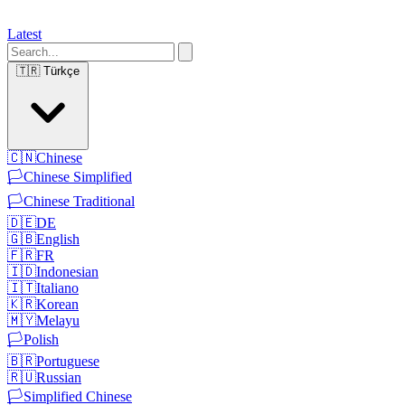
Latest
🇹🇷
Türkçe
🇨🇳
Chinese
🏳️
Chinese Simplified
🏳️
Chinese Traditional
🇩🇪
DE
🇬🇧
English
🇫🇷
FR
🇮🇩
Indonesian
🇮🇹
Italiano
🇰🇷
Korean
🇲🇾
Melayu
🏳️
Polish
🇧🇷
Portuguese
🇷🇺
Russian
🏳️
Simplified Chinese