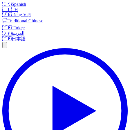
🇪🇸
Spanish
🇹🇭
TH
🇻🇳
Tiếng Việt
🏳️
Traditional Chinese
🇹🇷
Türkçe
🇸🇦
العربية
🇯🇵
日本語