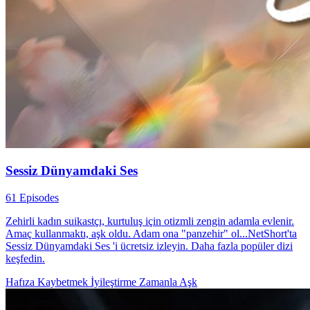
Sessiz Dünyamdaki Ses
61 Episodes
Zehirli kadın suikastçı, kurtuluş için otizmli zengin adamla evlenir.
Amaç kullanmaktı, aşk oldu. Adam ona "panzehir" ol...NetShort'ta
Sessiz Dünyamdaki Ses 'i ücretsiz izleyin. Daha fazla popüler dizi
keşfedin.
Hafıza Kaybetmek
İyileştirme
Zamanla Aşk​