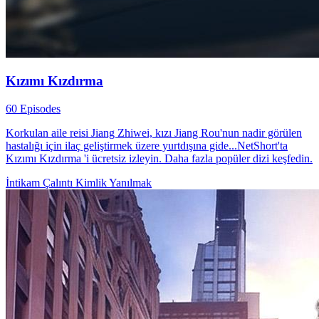
Kızımı Kızdırma
60 Episodes
Korkulan aile reisi Jiang Zhiwei, kızı Jiang Rou'nun nadir görülen
hastalığı için ilaç geliştirmek üzere yurtdışına gide...NetShort'ta
Kızımı Kızdırma 'i ücretsiz izleyin. Daha fazla popüler dizi keşfedin.
İntikam
Çalıntı Kimlik
Yanılmak