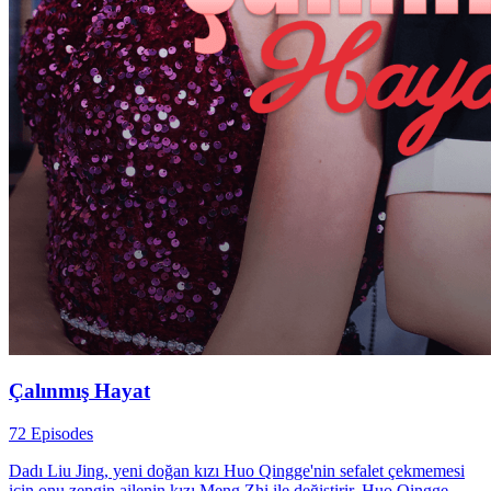
Çalınmış Hayat
72 Episodes
Dadı Liu Jing, yeni doğan kızı Huo Qingge'nin sefalet çekmemesi
için onu zengin ailenin kızı Meng Zhi ile değiştirir. Huo Qingge,