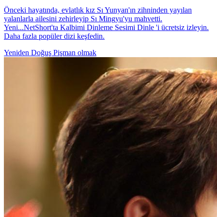
Önceki hayatında, evlatlık kız Sı Yunyan'ın zihninden yayılan
yalanlarla ailesini zehirleyip Sı Mingyu'yu mahvetti.
Yeni...NetShort'ta Kalbimi Dinleme Sesimi Dinle 'i ücretsiz izleyin.
Daha fazla popüler dizi keşfedin.
Yeniden Doğuş
Pişman olmak