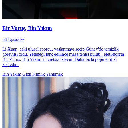
Bir Vuruş, Bin Yıkım
54 Episodes
Li Xuan, eski ulusal sporcu, yaşlanmayı seçip Güney'de temizlik
görevlisi oldu. Yeteneği fark edilince masa tenisi kulüb...NetShort'ta
Bir Vuruş, Bin Yıkım 'i ücretsiz izleyin. Daha fazla popüler dizi
keşfedin.
Bin Yıkım
Gizli Kimlik
Yanılmak