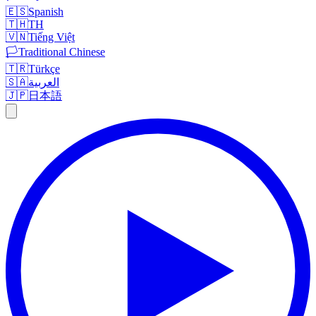
🇪🇸
Spanish
🇹🇭
TH
🇻🇳
Tiếng Việt
🏳️
Traditional Chinese
🇹🇷
Türkçe
🇸🇦
العربية
🇯🇵
日本語