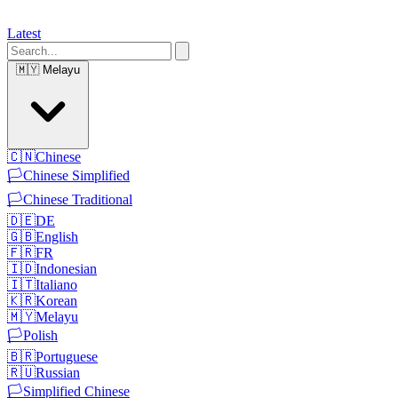
Latest
🇲🇾
Melayu
🇨🇳
Chinese
🏳️
Chinese Simplified
🏳️
Chinese Traditional
🇩🇪
DE
🇬🇧
English
🇫🇷
FR
🇮🇩
Indonesian
🇮🇹
Italiano
🇰🇷
Korean
🇲🇾
Melayu
🏳️
Polish
🇧🇷
Portuguese
🇷🇺
Russian
🏳️
Simplified Chinese