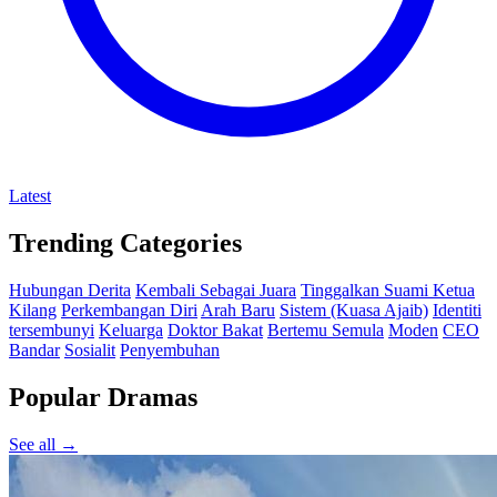
Latest
Trending Categories
Hubungan Derita
Kembali Sebagai Juara
Tinggalkan Suami Ketua
Kilang
Perkembangan Diri
Arah Baru
Sistem (Kuasa Ajaib)
Identiti
tersembunyi
Keluarga
Doktor Bakat
Bertemu Semula
Moden
CEO
Bandar
Sosialit
Penyembuhan
Popular Dramas
See all →