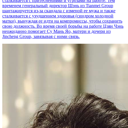
сталкивается с притеснениями и угрозами на работе. Тем
временем генеральный директор Шэнь из Tianmei Group
шантажируется из-за скандала с изменой ее мужа и также
сталкивается с ухудшением здоровья (синдром холодной
матки), вынуждая ее идти на компромиссы, чтобы сохранить
свою должность. Во время своей борьбы на работе Цзян Чэнь
неожиданно помогает Су Мань Яо, матери и дочери из
Jincheng Group, завязывая с ними связь.