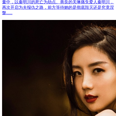
量中，以秦明川的死亡为劫点。善良的关琳痛失爱人秦明川，
再次开启为夫报仇之路，前方等待她的是彻底毁灭还是究竟涅
槃......