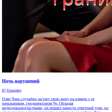
Ночь нарушений
87 Episodes
Цзян Чэнь случайно застает свою жену на измене с ее
начальником, гендиректором Чу. Обладая
видеодоказательствами, он решает нанести ответный удар, но