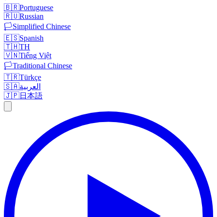
🇧🇷
Portuguese
🇷🇺
Russian
🏳️
Simplified Chinese
🇪🇸
Spanish
🇹🇭
TH
🇻🇳
Tiếng Việt
🏳️
Traditional Chinese
🇹🇷
Türkçe
🇸🇦
العربية
🇯🇵
日本語