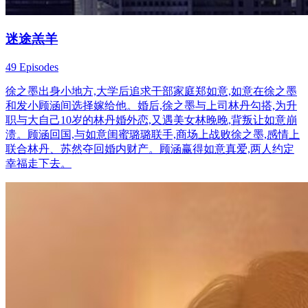
迷途羔羊
49 Episodes
徐之墨出身小地方,大学后追求干部家庭郑如意,如意在徐之墨
和发小顾涵间选择嫁给他。婚后,徐之墨与上司林丹勾搭,为升
职与大自己10岁的林丹婚外恋,又遇美女林晚晚,背叛让如意崩
溃。顾涵回国,与如意闺蜜璐璐联手,商场上战败徐之墨,感情上
联合林丹、苏然夺回婚内财产。顾涵赢得如意真爱,两人约定
幸福走下去。