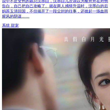
说中不近女色的霸总沈墨白，沈墨白几次误以为黎舟舟在对他
告白，自己把自己攻略了。就在两人感情升温时，沈墨白的后
妈苏玉清回国，不但揭开了一段尘封的往事，还掀起一场血雨
腥风的阴谋……
系统
甜宠