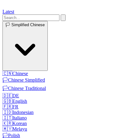
Latest
🏳️
Simplified Chinese
🇨🇳
Chinese
🏳️
Chinese Simplified
🏳️
Chinese Traditional
🇩🇪
DE
🇬🇧
English
🇫🇷
FR
🇮🇩
Indonesian
🇮🇹
Italiano
🇰🇷
Korean
🇲🇾
Melayu
🏳️
Polish