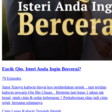
Encik Qin, Isteri Anda Ingin Bercerai?
79 Episodes
Jiang Xiaoyu kahwin biayai kos pembedahan nenek，tapi tersilap
kahwin pewaris Qin Mu Chuan。Bertemu lagi lepas 1 tahun tak
kenal, jatuh cinta & sedar kebenaran！Perkahwinan silap jadi cinta
sejati, bersama selamanya
Cinta Lepas Kahwin
Tersalah Identiti