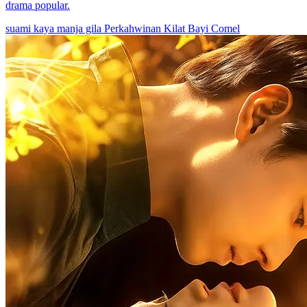
drama popular.
suami kaya manja gila
Perkahwinan Kilat
Bayi Comel