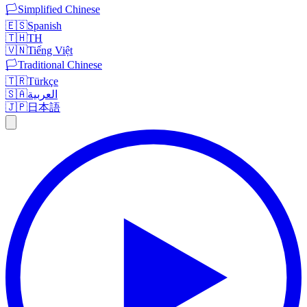
🏳️
Simplified Chinese
🇪🇸
Spanish
🇹🇭
TH
🇻🇳
Tiếng Việt
🏳️
Traditional Chinese
🇹🇷
Türkçe
🇸🇦
العربية
🇯🇵
日本語