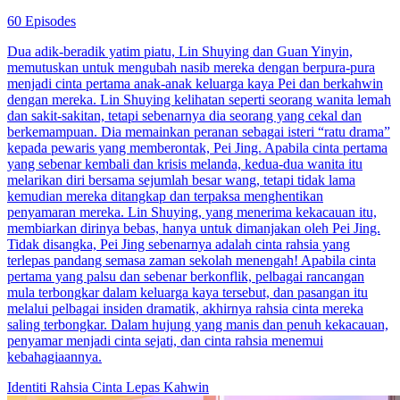
60 Episodes
Dua adik-beradik yatim piatu, Lin Shuying dan Guan Yinyin,
memutuskan untuk mengubah nasib mereka dengan berpura-pura
menjadi cinta pertama anak-anak keluarga kaya Pei dan berkahwin
dengan mereka. Lin Shuying kelihatan seperti seorang wanita lemah
dan sakit-sakitan, tetapi sebenarnya dia seorang yang cekal dan
berkemampuan. Dia memainkan peranan sebagai isteri “ratu drama”
kepada pewaris yang memberontak, Pei Jing. Apabila cinta pertama
yang sebenar kembali dan krisis melanda, kedua-dua wanita itu
melarikan diri bersama sejumlah besar wang, tetapi tidak lama
kemudian mereka ditangkap dan terpaksa menghentikan
penyamaran mereka. Lin Shuying, yang menerima kekacauan itu,
membiarkan dirinya bebas, hanya untuk dimanjakan oleh Pei Jing.
Tidak disangka, Pei Jing sebenarnya adalah cinta rahsia yang
terlepas pandang semasa zaman sekolah menengah! Apabila cinta
pertama yang palsu dan sebenar berkonflik, pelbagai rancangan
mula terbongkar dalam keluarga kaya tersebut, dan pasangan itu
melalui pelbagai insiden dramatik, akhirnya rahsia cinta mereka
saling terbongkar. Dalam hujung yang manis dan penuh kekacauan,
penyamar menjadi cinta sejati, dan cinta rahsia menemui
kebahagiaannya.
Identiti Rahsia
Cinta Lepas Kahwin