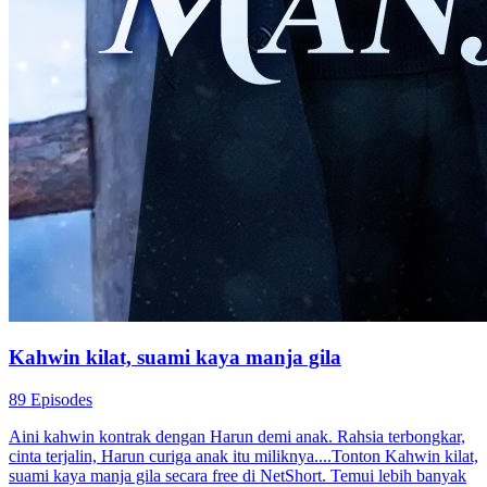
Kahwin kilat, suami kaya manja gila
89 Episodes
Aini kahwin kontrak dengan Harun demi anak. Rahsia terbongkar,
cinta terjalin, Harun curiga anak itu miliknya....Tonton Kahwin kilat,
suami kaya manja gila secara free di NetShort. Temui lebih banyak