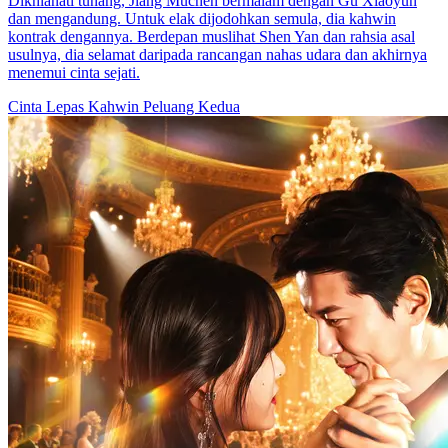
Dikhianati tunang, Jiang Muchen bermalam dengan Gu Xiaoyun
dan mengandung. Untuk elak dijodohkan semula, dia kahwin
kontrak dengannya. Berdepan muslihat Shen Yan dan rahsia asal
usulnya, dia selamat daripada rancangan nahas udara dan akhirnya
menemui cinta sejati.
Cinta Lepas Kahwin
Peluang Kedua