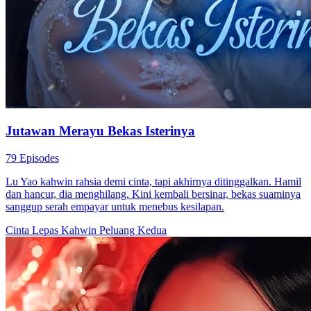
Jutawan Merayu Bekas Isterinya
79 Episodes
Lu Yao kahwin rahsia demi cinta, tapi akhirnya ditinggalkan. Hamil
dan hancur, dia menghilang. Kini kembali bersinar, bekas suaminya
sanggup serah empayar untuk menebus kesilapan.
Cinta Lepas Kahwin
Peluang Kedua