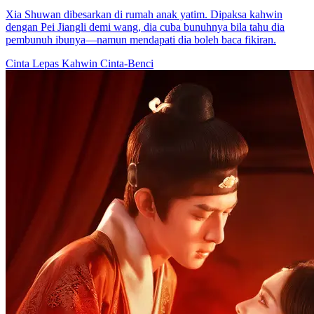
Xia Shuwan dibesarkan di rumah anak yatim. Dipaksa kahwin
dengan Pei Jiangli demi wang, dia cuba bunuhnya bila tahu dia
pembunuh ibunya—namun mendapati dia boleh baca fikiran.
Cinta Lepas Kahwin
Cinta-Benci