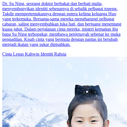
Dr. Su Ning, seorang doktor berbakat dan berhati mulia,
menyembunyikan identiti sebenarnya di sebalik pelbagai topeng.
Takdir mempertemukannya dengan putera kelima keluarga Huo
yang terkemuka. Bersama-sama mereka mengharungi pelbagai
cabaran, saling menyembuhkan luka hati, dan berjuang menentang
kuasa jahat. Dalam perjalanan cinta mereka, misteri kematian ibu
bapa Su Ning terbongkar, membawa penjenayah sebenar ke muka
pengadilan. Kisah cinta yang bermula dengan pantas ini berubah
menjadi ikatan yang sukar dipisahkan.
Cinta Lepas Kahwin
Identiti Rahsia