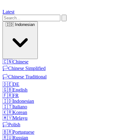
Latest
🇮🇩
Indonesian
🇨🇳
Chinese
🏳️
Chinese Simplified
🏳️
Chinese Traditional
🇩🇪
DE
🇬🇧
English
🇫🇷
FR
🇮🇩
Indonesian
🇮🇹
Italiano
🇰🇷
Korean
🇲🇾
Melayu
🏳️
Polish
🇧🇷
Portuguese
🇷🇺
Russian