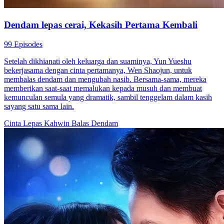
Dendam lepas cerai, Kekasih Pertama Kembali
99 Episodes
Setelah dikhianati oleh keluarga dan suaminya, Yun Yueshu
bekerjasama dengan cinta pertamanya, Wen Shaojun, untuk
membalas dendam dan mengubah nasib. Bersama-sama, mereka
memberikan saat-saat memalukan kepada musuh dan membuat
kemunculan semula yang dramatik, sambil tenggelam dalam kasih
sayang satu sama lain.
Cinta Lepas Kahwin
Balas Dendam