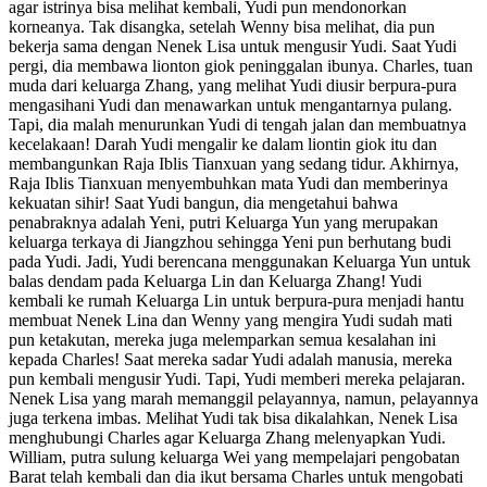
agar istrinya bisa melihat kembali, Yudi pun mendonorkan
korneanya. Tak disangka, setelah Wenny bisa melihat, dia pun
bekerja sama dengan Nenek Lisa untuk mengusir Yudi. Saat Yudi
pergi, dia membawa lionton giok peninggalan ibunya. Charles, tuan
muda dari keluarga Zhang, yang melihat Yudi diusir berpura-pura
mengasihani Yudi dan menawarkan untuk mengantarnya pulang.
Tapi, dia malah menurunkan Yudi di tengah jalan dan membuatnya
kecelakaan! Darah Yudi mengalir ke dalam liontin giok itu dan
membangunkan Raja Iblis Tianxuan yang sedang tidur. Akhirnya,
Raja Iblis Tianxuan menyembuhkan mata Yudi dan memberinya
kekuatan sihir! Saat Yudi bangun, dia mengetahui bahwa
penabraknya adalah Yeni, putri Keluarga Yun yang merupakan
keluarga terkaya di Jiangzhou sehingga Yeni pun berhutang budi
pada Yudi. Jadi, Yudi berencana menggunakan Keluarga Yun untuk
balas dendam pada Keluarga Lin dan Keluarga Zhang! Yudi
kembali ke rumah Keluarga Lin untuk berpura-pura menjadi hantu
membuat Nenek Lina dan Wenny yang mengira Yudi sudah mati
pun ketakutan, mereka juga melemparkan semua kesalahan ini
kepada Charles! Saat mereka sadar Yudi adalah manusia, mereka
pun kembali mengusir Yudi. Tapi, Yudi memberi mereka pelajaran.
Nenek Lisa yang marah memanggil pelayannya, namun, pelayannya
juga terkena imbas. Melihat Yudi tak bisa dikalahkan, Nenek Lisa
menghubungi Charles agar Keluarga Zhang melenyapkan Yudi.
William, putra sulung keluarga Wei yang mempelajari pengobatan
Barat telah kembali dan dia ikut bersama Charles untuk mengobati