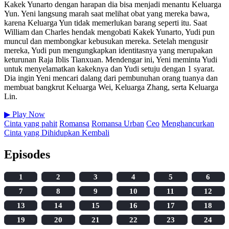
Kakek Yunarto dengan harapan dia bisa menjadi menantu Keluarga
Yun. Yeni langsung marah saat melihat obat yang mereka bawa,
karena Keluarga Yun tidak memerlukan barang seperti itu. Saat
William dan Charles hendak mengobati Kakek Yunarto, Yudi pun
muncul dan membongkar kebusukan mereka. Setelah mengusir
mereka, Yudi pun mengungkapkan identitasnya yang merupakan
keturunan Raja Iblis Tianxuan. Mendengar ini, Yeni meminta Yudi
untuk menyelamatkan kakeknya dan Yudi setuju dengan 1 syarat.
Dia ingin Yeni mencari dalang dari pembunuhan orang tuanya dan
membuat bangkrut Keluarga Wei, Keluarga Zhang, serta Keluarga
Lin.
▶
Play Now
Cinta yang pahit
Romansa
Romansa Urban
Ceo
Menghancurkan
Cinta yang Dihidupkan Kembali
Episodes
1
2
3
4
5
6
7
8
9
10
11
12
13
14
15
16
17
18
19
20
21
22
23
24