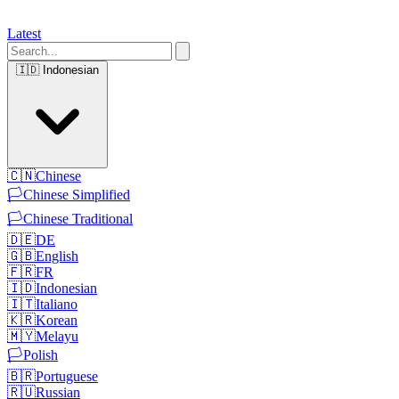
Latest
🇮🇩
Indonesian
🇨🇳
Chinese
🏳️
Chinese Simplified
🏳️
Chinese Traditional
🇩🇪
DE
🇬🇧
English
🇫🇷
FR
🇮🇩
Indonesian
🇮🇹
Italiano
🇰🇷
Korean
🇲🇾
Melayu
🏳️
Polish
🇧🇷
Portuguese
🇷🇺
Russian