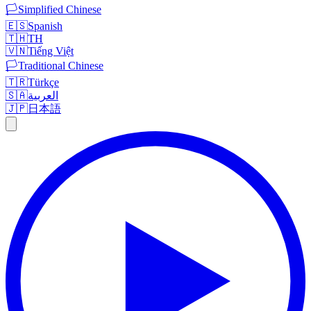
🏳️
Simplified Chinese
🇪🇸
Spanish
🇹🇭
TH
🇻🇳
Tiếng Việt
🏳️
Traditional Chinese
🇹🇷
Türkçe
🇸🇦
العربية
🇯🇵
日本語