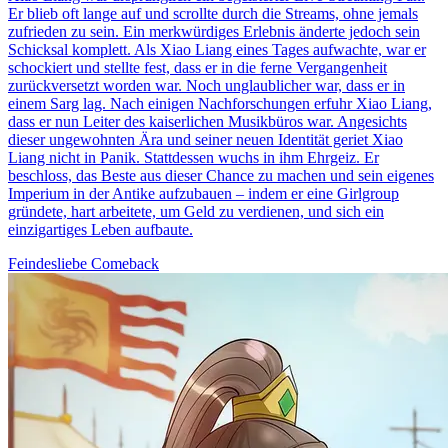
Er blieb oft lange auf und scrollte durch die Streams, ohne jemals
zufrieden zu sein. Ein merkwürdiges Erlebnis änderte jedoch sein
Schicksal komplett. Als Xiao Liang eines Tages aufwachte, war er
schockiert und stellte fest, dass er in die ferne Vergangenheit
zurückversetzt worden war. Noch unglaublicher war, dass er in
einem Sarg lag. Nach einigen Nachforschungen erfuhr Xiao Liang,
dass er nun Leiter des kaiserlichen Musikbüros war. Angesichts
dieser ungewohnten Ära und seiner neuen Identität geriet Xiao
Liang nicht in Panik. Stattdessen wuchs in ihm Ehrgeiz. Er
beschloss, das Beste aus dieser Chance zu machen und sein eigenes
Imperium in der Antike aufzubauen – indem er eine Girlgroup
gründete, hart arbeitete, um Geld zu verdienen, und sich ein
einzigartiges Leben aufbaute.
Feindesliebe
Comeback