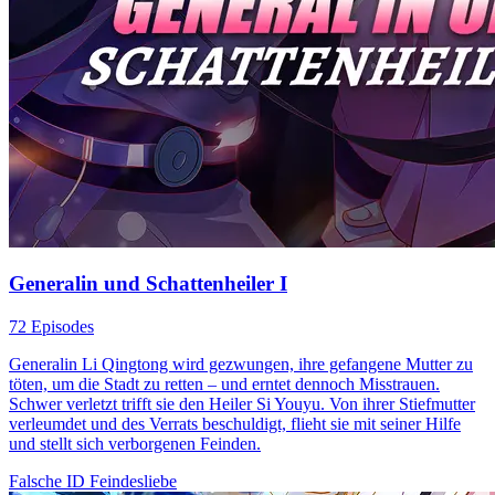
Generalin und Schattenheiler I
72 Episodes
Generalin Li Qingtong wird gezwungen, ihre gefangene Mutter zu
töten, um die Stadt zu retten – und erntet dennoch Misstrauen.
Schwer verletzt trifft sie den Heiler Si Youyu. Von ihrer Stiefmutter
verleumdet und des Verrats beschuldigt, flieht sie mit seiner Hilfe
und stellt sich verborgenen Feinden.
Falsche ID
Feindesliebe