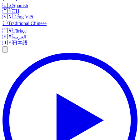
🇪🇸
Spanish
🇹🇭
TH
🇻🇳
Tiếng Việt
🏳️
Traditional Chinese
🇹🇷
Türkçe
🇸🇦
العربية
🇯🇵
日本語