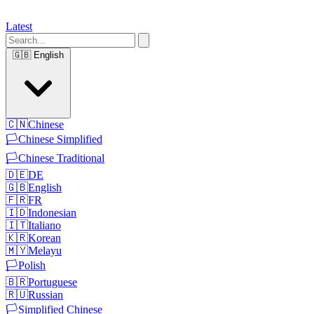
Latest
🇬🇧
English
🇨🇳
Chinese
🏳️
Chinese Simplified
🏳️
Chinese Traditional
🇩🇪
DE
🇬🇧
English
🇫🇷
FR
🇮🇩
Indonesian
🇮🇹
Italiano
🇰🇷
Korean
🇲🇾
Melayu
🏳️
Polish
🇧🇷
Portuguese
🇷🇺
Russian
🏳️
Simplified Chinese