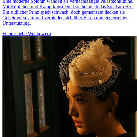
Eine moderne Spionin wandelt als vernachlässigte Palastkonkubine.
Mit Köpfchen und Kampfkunst lenkt sie heimlich das Spiel am Hof.
Ein südlicher Prinz spielt schwach, doch gemeinsam decken sie
Geheimnisse auf und verbinden sich über Essen und gegenseitige
Unterstützung.
Feindesliebe
Wettbewerb