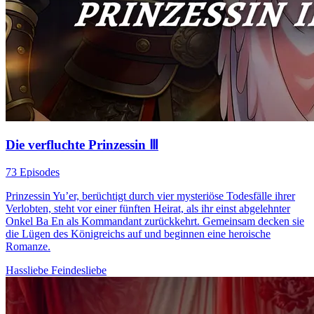
Die verfluchte Prinzessin Ⅲ
73 Episodes
Prinzessin Yu’er, berüchtigt durch vier mysteriöse Todesfälle ihrer
Verlobten, steht vor einer fünften Heirat, als ihr einst abgelehnter
Onkel Ba En als Kommandant zurückkehrt. Gemeinsam decken sie
die Lügen des Königreichs auf und beginnen eine heroische
Romanze.
Hassliebe
Feindesliebe