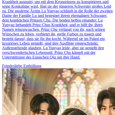
Krankheit ausnutzt, um mit dem Kronprinzen zu konspirieren und
seine Konkubine wird, fügt sie der jüngeren Schwester großes Leid
zu. Die moderne Ärztin Lu Yunyao schlüpft in die Rolle der zweiten
Dame der Familie Lu und begegnet ihrem ehemaligen Schwager,
dem kränklichen Prinzen Chu. Die beiden helfen einander: Lu
Yunyao behandelt Prinz Chus Krankheit, und er hilft ihr, ihren
Namen reinzuwaschen. Prinz Chu verlangt von ihr, nach seinen
Wünschen zu leben, verbietet ihr, grelle Farben zu tragen und
besteht darauf, dass sie für ihn kocht. Während sie im Palast ein
luxuriöses Leben genießt, sind ihre Ausflüge eingeschränkt.
Außenstehende glauben, Lu Yunyao leide, aber sie genießt den
verschwenderischen Lebensstil. Prinz Chu kämpft mit der
Unterstützung des Eunuchen Qiu um ihre Hand.
Feindesliebe
Enthüllung