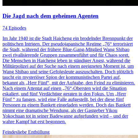
Die Jagd nach dem geheimen Agenten
74 Episodes
Im Jahr 1940 ist die Stadt Haicheng ein brodelnder Brennpunkt der
politischen Intrigen. Der pseudojapanische Regime „76“ terrorisiert
die Stadt, während der frühere Blue-Gang-Mitglied Wang Shibao
zwei rivalisierende Gruppen zusammenführt und für Chaos sorgt.
Die Menschen in Haicheng leben in ständiger Angst, während die
Militärpolizei auf der Suche nach einem geeigneten Moment ist, um
Wang Shibao und seine Gefolgsleute auszuschalten. Doch plötzlich
taucht ein mysteriöser Spion der kommunistischen Partei auf,
bekannt als „Herr Fünf“, mit der Aufgabe, den Feind zu eliminieren.
Nach einem Attentat auf einen „76“-Obersten wird die Situation
eskaliert, und fünf Verdächtige geraten in den Fokus. Um „Herr
Fünf “ zu fangen, wird eine Falle aufgestellt, bei der diese fünf
Personen zu einem Bankett eingeladen werden. Doch das Bankett
nimmt eine dramatische Wendung, als der Gastgeber Yikou
Yokochuan tot in seiner Badewanne aufgefunden wird – und der
wahre Kampf hat erst begonnen.
Feindesliebe
Enthüllung