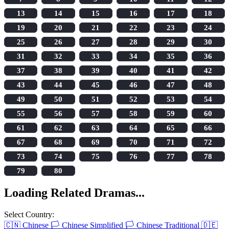
13
14
15
16
17
18
19
20
21
22
23
24
25
26
27
28
29
30
31
32
33
34
35
36
37
38
39
40
41
42
43
44
45
46
47
48
49
50
51
52
53
54
55
56
57
58
59
60
61
62
63
64
65
66
67
68
69
70
71
72
73
74
75
76
77
78
79
80
Loading Related Dramas...
Select Country:
🇨🇳
Chinese
🏳️
Chinese Simplified
🏳️
Chinese Traditional
🇩🇪