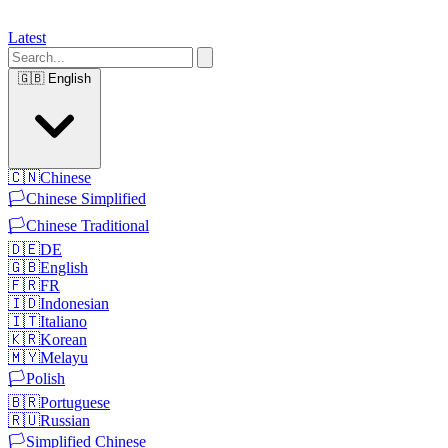
Latest
🇬🇧
English
🇨🇳
Chinese
🏳️
Chinese Simplified
🏳️
Chinese Traditional
🇩🇪
DE
🇬🇧
English
🇫🇷
FR
🇮🇩
Indonesian
🇮🇹
Italiano
🇰🇷
Korean
🇲🇾
Melayu
🏳️
Polish
🇧🇷
Portuguese
🇷🇺
Russian
🏳️
Simplified Chinese