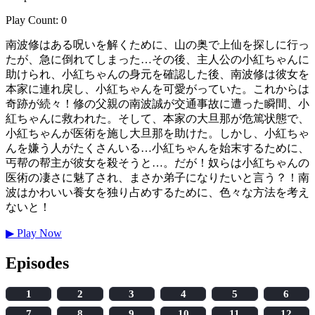
Play Count: 0
南波修はある呪いを解くために、山の奥で上仙を探しに行っ
たが、急に倒れてしまった…その後、主人公の小紅ちゃんに
助けられ、小紅ちゃんの身元を確認した後、南波修は彼女を
本家に連れ戻し、小紅ちゃんを可愛がっていた。これからは
奇跡が続々！修の父親の南波誠が交通事故に遭った瞬間、小
紅ちゃんに救われた。そして、本家の大旦那が危篤状態で、
小紅ちゃんが医術を施し大旦那を助けた。しかし、小紅ちゃ
んを嫌う人がたくさんいる…小紅ちゃんを始末するために、
丐帮の帮主が彼女を殺そうと…。だが！奴らは小紅ちゃんの
医術の凄さに魅了され、まさか弟子になりたいと言う？！南
波はかわいい養女を独り占めするために、色々な方法を考え
ないと！
▶
Play Now
Episodes
1
2
3
4
5
6
7
8
9
10
11
12