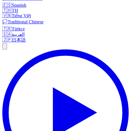
🇪🇸
Spanish
🇹🇭
TH
🇻🇳
Tiếng Việt
🏳️
Traditional Chinese
🇹🇷
Türkçe
🇸🇦
العربية
🇯🇵
日本語