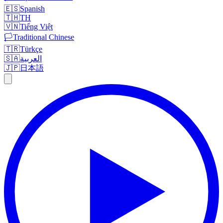
🇪🇸
Spanish
🇹🇭
TH
🇻🇳
Tiếng Việt
🏳️
Traditional Chinese
🇹🇷
Türkçe
🇸🇦
العربية
🇯🇵
日本語