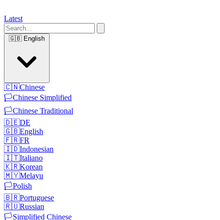
Latest
🇬🇧
English
🇨🇳
Chinese
🏳️
Chinese Simplified
🏳️
Chinese Traditional
🇩🇪
DE
🇬🇧
English
🇫🇷
FR
🇮🇩
Indonesian
🇮🇹
Italiano
🇰🇷
Korean
🇲🇾
Melayu
🏳️
Polish
🇧🇷
Portuguese
🇷🇺
Russian
🏳️
Simplified Chinese