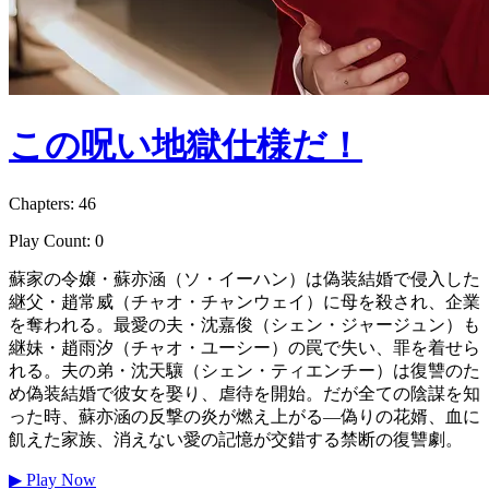
この呪い地獄仕様だ！
Chapters: 46
Play Count: 0
蘇家の令嬢・蘇亦涵（ソ・イーハン）は偽装結婚で侵入した
継父・趙常威（チャオ・チャンウェイ）に母を殺され、企業
を奪われる。最愛の夫・沈嘉俊（シェン・ジャージュン）も
継妹・趙雨汐（チャオ・ユーシー）の罠で失い、罪を着せら
れる。夫の弟・沈天驤（シェン・ティエンチー）は復讐のた
め偽装結婚で彼女を娶り、虐待を開始。だが全ての陰謀を知
った時、蘇亦涵の反撃の炎が燃え上がる―偽りの花婿、血に
飢えた家族、消えない愛の記憶が交錯する禁断の復讐劇。
▶
Play Now