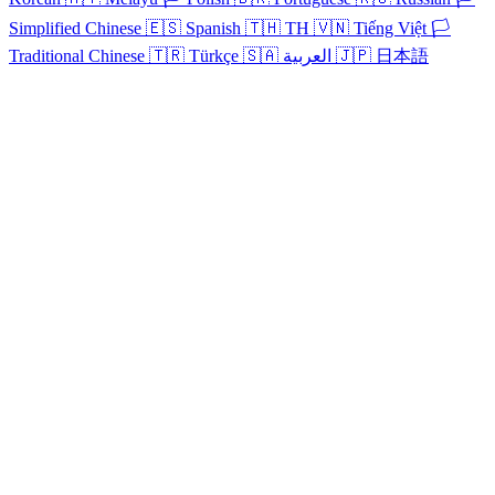
Simplified Chinese
🇪🇸
Spanish
🇹🇭
TH
🇻🇳
Tiếng Việt
🏳️
Traditional Chinese
🇹🇷
Türkçe
🇸🇦
العربية
🇯🇵
日本語