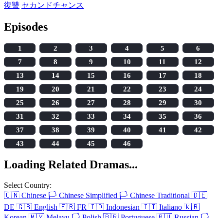
復讐
セカンドチャンス
Episodes
1
2
3
4
5
6
7
8
9
10
11
12
13
14
15
16
17
18
19
20
21
22
23
24
25
26
27
28
29
30
31
32
33
34
35
36
37
38
39
40
41
42
43
44
45
46
Loading Related Dramas...
Select Country:
🇨🇳
Chinese
🏳️
Chinese Simplified
🏳️
Chinese Traditional
🇩🇪
DE
🇬🇧
English
🇫🇷
FR
🇮🇩
Indonesian
🇮🇹
Italiano
🇰🇷
Korean
🇲🇾
Melayu
🏳️
Polish
🇧🇷
Portuguese
🇷🇺
Russian
🏳️