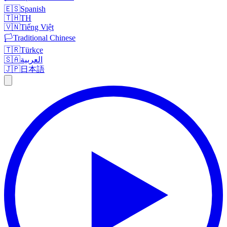
🇪🇸
Spanish
🇹🇭
TH
🇻🇳
Tiếng Việt
🏳️
Traditional Chinese
🇹🇷
Türkçe
🇸🇦
العربية
🇯🇵
日本語