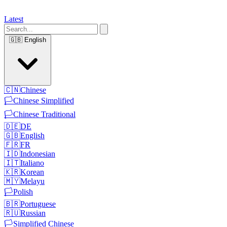
Latest
🇬🇧
English
🇨🇳
Chinese
🏳️
Chinese Simplified
🏳️
Chinese Traditional
🇩🇪
DE
🇬🇧
English
🇫🇷
FR
🇮🇩
Indonesian
🇮🇹
Italiano
🇰🇷
Korean
🇲🇾
Melayu
🏳️
Polish
🇧🇷
Portuguese
🇷🇺
Russian
🏳️
Simplified Chinese