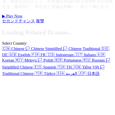
る。最後の試みとして、杜雨曦は何涵の妹を誘拐するが失敗
する。最終的に、秋念念と何涵は和解し、再び一緒になる。
▶
Play Now
セカンドチャンス
復讐
Loading Related Dramas...
Select Country:
🇨🇳
Chinese
🏳️
Chinese Simplified
🏳️
Chinese Traditional
🇩🇪
DE
🇬🇧
English
🇫🇷
FR
🇮🇩
Indonesian
🇮🇹
Italiano
🇰🇷
Korean
🇲🇾
Melayu
🏳️
Polish
🇧🇷
Portuguese
🇷🇺
Russian
🏳️
Simplified Chinese
🇪🇸
Spanish
🇹🇭
TH
🇻🇳
Tiếng Việt
🏳️
Traditional Chinese
🇹🇷
Türkçe
🇸🇦
العربية
🇯🇵
日本語