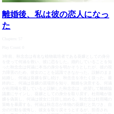
離婚後、私は彼の恋人になっ
た
Chapters: 57
Play Count: 0
3年前、秋念念は有名な植物栽培者である葵嬢としての身分
を使って何涵を救い、彼に恋をした。婚約していることを知
った秋念念は何涵に本当の身分を明かそうとしたが、彼の視
力障害のため、彼女のことを認識できなかった。誤解のまま
結婚し、何涵は葵嬢を探し続け、秋念念を冷たく扱った。最
終的に、何涵は葵嬢の居場所を知り、離婚を決意する。何涵
が杜雨曦を愛していると誤解した秋念念は、絶望して離婚協
議書にサインし、葵嬢としての身分を取り戻す。杜雨曦が葵
嬢を偽装し、何涵は彼女に注目し始める。秋念念は杜雨曦の
策略を暴露する。何涵は秋念念が本物の葵嬢だと気づき、自
分の行動を後悔し、彼女を取り戻そうとするが、拒否され