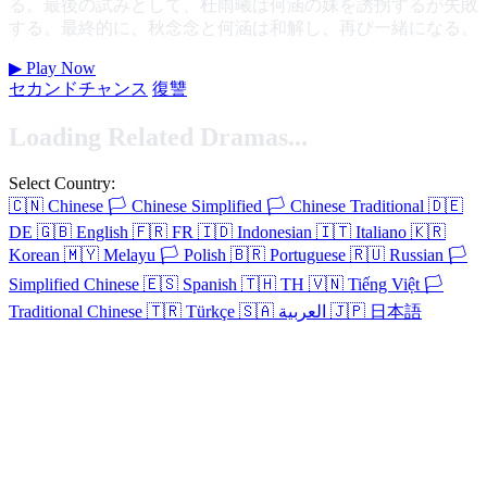
る。最後の試みとして、杜雨曦は何涵の妹を誘拐するが失敗
する。最終的に、秋念念と何涵は和解し、再び一緒になる。
▶
Play Now
セカンドチャンス
復讐
Loading Related Dramas...
Select Country:
🇨🇳
Chinese
🏳️
Chinese Simplified
🏳️
Chinese Traditional
🇩🇪
DE
🇬🇧
English
🇫🇷
FR
🇮🇩
Indonesian
🇮🇹
Italiano
🇰🇷
Korean
🇲🇾
Melayu
🏳️
Polish
🇧🇷
Portuguese
🇷🇺
Russian
🏳️
Simplified Chinese
🇪🇸
Spanish
🇹🇭
TH
🇻🇳
Tiếng Việt
🏳️
Traditional Chinese
🇹🇷
Türkçe
🇸🇦
العربية
🇯🇵
日本語