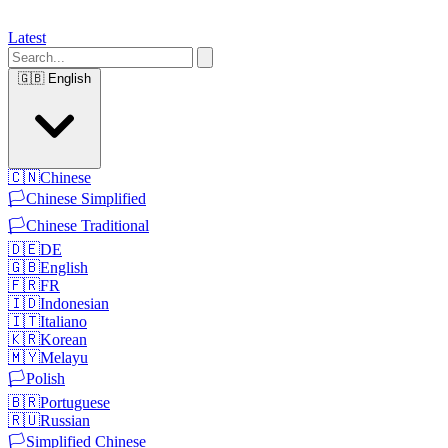
Latest
🇬🇧
English
🇨🇳
Chinese
🏳️
Chinese Simplified
🏳️
Chinese Traditional
🇩🇪
DE
🇬🇧
English
🇫🇷
FR
🇮🇩
Indonesian
🇮🇹
Italiano
🇰🇷
Korean
🇲🇾
Melayu
🏳️
Polish
🇧🇷
Portuguese
🇷🇺
Russian
🏳️
Simplified Chinese