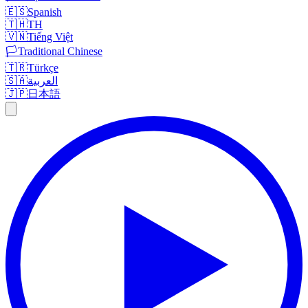
🇪🇸
Spanish
🇹🇭
TH
🇻🇳
Tiếng Việt
🏳️
Traditional Chinese
🇹🇷
Türkçe
🇸🇦
العربية
🇯🇵
日本語