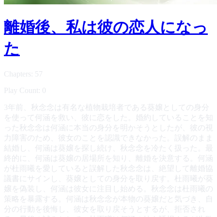
離婚後、私は彼の恋人になっ
た
Chapters: 57
Play Count: 0
3年前、秋念念は有名な植物栽培者である葵嬢としての身分
を使って何涵を救い、彼に恋をした。婚約していることを知
った秋念念は何涵に本当の身分を明かそうとしたが、彼の視
力障害のため、彼女のことを認識できなかった。誤解のまま
結婚し、何涵は葵嬢を探し続け、秋念念を冷たく扱った。最
終的に、何涵は葵嬢の居場所を知り、離婚を決意する。何涵
が杜雨曦を愛していると誤解した秋念念は、絶望して離婚協
議書にサインし、葵嬢としての身分を取り戻す。杜雨曦が葵
嬢を偽装し、何涵は彼女に注目し始める。秋念念は杜雨曦の
策略を暴露する。何涵は秋念念が本物の葵嬢だと気づき、自
分の行動を後悔し、彼女を取り戻そうとするが、拒否され