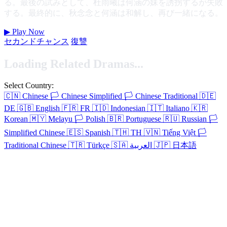
る。最後の試みとして、杜雨曦は何涵の妹を誘拐するが失敗
する。最終的に、秋念念と何涵は和解し、再び一緒になる。
▶
Play Now
セカンドチャンス
復讐
Loading Related Dramas...
Select Country:
🇨🇳
Chinese
🏳️
Chinese Simplified
🏳️
Chinese Traditional
🇩🇪
DE
🇬🇧
English
🇫🇷
FR
🇮🇩
Indonesian
🇮🇹
Italiano
🇰🇷
Korean
🇲🇾
Melayu
🏳️
Polish
🇧🇷
Portuguese
🇷🇺
Russian
🏳️
Simplified Chinese
🇪🇸
Spanish
🇹🇭
TH
🇻🇳
Tiếng Việt
🏳️
Traditional Chinese
🇹🇷
Türkçe
🇸🇦
العربية
🇯🇵
日本語