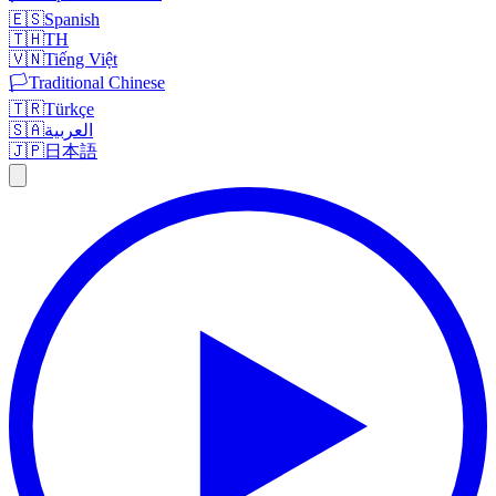
🇪🇸
Spanish
🇹🇭
TH
🇻🇳
Tiếng Việt
🏳️
Traditional Chinese
🇹🇷
Türkçe
🇸🇦
العربية
🇯🇵
日本語