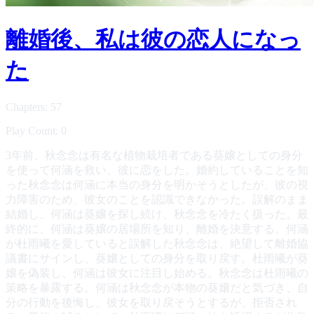
離婚後、私は彼の恋人になっ
た
Chapters: 57
Play Count: 0
3年前、秋念念は有名な植物栽培者である葵嬢としての身分
を使って何涵を救い、彼に恋をした。婚約していることを知
った秋念念は何涵に本当の身分を明かそうとしたが、彼の視
力障害のため、彼女のことを認識できなかった。誤解のまま
結婚し、何涵は葵嬢を探し続け、秋念念を冷たく扱った。最
終的に、何涵は葵嬢の居場所を知り、離婚を決意する。何涵
が杜雨曦を愛していると誤解した秋念念は、絶望して離婚協
議書にサインし、葵嬢としての身分を取り戻す。杜雨曦が葵
嬢を偽装し、何涵は彼女に注目し始める。秋念念は杜雨曦の
策略を暴露する。何涵は秋念念が本物の葵嬢だと気づき、自
分の行動を後悔し、彼女を取り戻そうとするが、拒否され