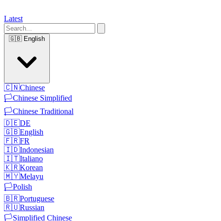
Latest
🇬🇧
English
🇨🇳
Chinese
🏳️
Chinese Simplified
🏳️
Chinese Traditional
🇩🇪
DE
🇬🇧
English
🇫🇷
FR
🇮🇩
Indonesian
🇮🇹
Italiano
🇰🇷
Korean
🇲🇾
Melayu
🏳️
Polish
🇧🇷
Portuguese
🇷🇺
Russian
🏳️
Simplified Chinese