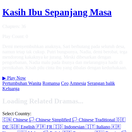
Kasih Ibu Sepanjang Masa
Chapters: 36
Play Count: 0
Demi menyembuhkan anaknya, Sari berhutang pada seluruh desa,
namun tetap tak cukup. Putri bungsunya, Nadia, demi berobat, tega
mendorong kakaknya ke jurang. Meski dibesarkan dengan
pengorbanan, Nadia malu pada ibunya dan melarangnya hadir di
pernikahan. Kisah pilu cinta ibu yang dibalas dengan kedurhakaan.
▶
Play Now
Pertumbuhan Wanita
Romansa
Ceo
Amnesia
Serangan balik
Keluarga
Loading Related Dramas...
Select Country:
🇨🇳
Chinese
🏳️
Chinese Simplified
🏳️
Chinese Traditional
🇩🇪
DE
🇬🇧
English
🇫🇷
FR
🇮🇩
Indonesian
🇮🇹
Italiano
🇰🇷