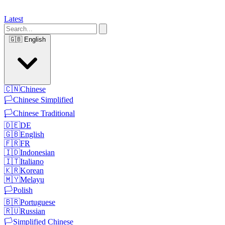
Latest
🇬🇧
English
🇨🇳
Chinese
🏳️
Chinese Simplified
🏳️
Chinese Traditional
🇩🇪
DE
🇬🇧
English
🇫🇷
FR
🇮🇩
Indonesian
🇮🇹
Italiano
🇰🇷
Korean
🇲🇾
Melayu
🏳️
Polish
🇧🇷
Portuguese
🇷🇺
Russian
🏳️
Simplified Chinese