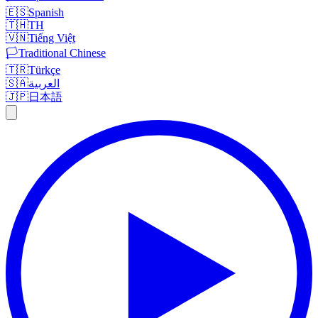
🇪🇸
Spanish
🇹🇭
TH
🇻🇳
Tiếng Việt
🏳️
Traditional Chinese
🇹🇷
Türkçe
🇸🇦
العربية
🇯🇵
日本語