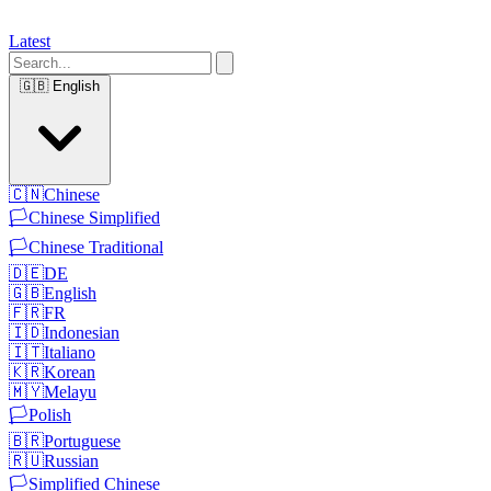
Latest
🇬🇧
English
🇨🇳
Chinese
🏳️
Chinese Simplified
🏳️
Chinese Traditional
🇩🇪
DE
🇬🇧
English
🇫🇷
FR
🇮🇩
Indonesian
🇮🇹
Italiano
🇰🇷
Korean
🇲🇾
Melayu
🏳️
Polish
🇧🇷
Portuguese
🇷🇺
Russian
🏳️
Simplified Chinese