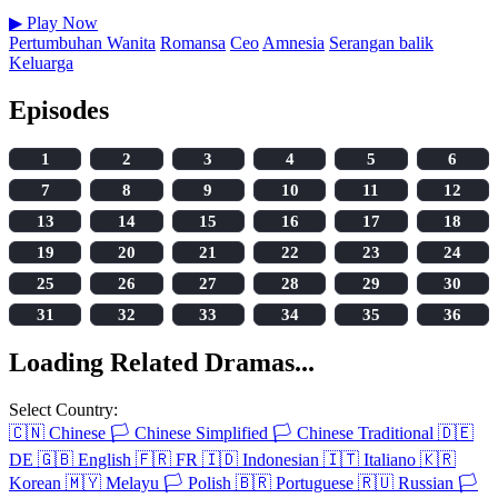
▶
Play Now
Pertumbuhan Wanita
Romansa
Ceo
Amnesia
Serangan balik
Keluarga
Episodes
1
2
3
4
5
6
7
8
9
10
11
12
13
14
15
16
17
18
19
20
21
22
23
24
25
26
27
28
29
30
31
32
33
34
35
36
Loading Related Dramas...
Select Country:
🇨🇳
Chinese
🏳️
Chinese Simplified
🏳️
Chinese Traditional
🇩🇪
DE
🇬🇧
English
🇫🇷
FR
🇮🇩
Indonesian
🇮🇹
Italiano
🇰🇷
Korean
🇲🇾
Melayu
🏳️
Polish
🇧🇷
Portuguese
🇷🇺
Russian
🏳️