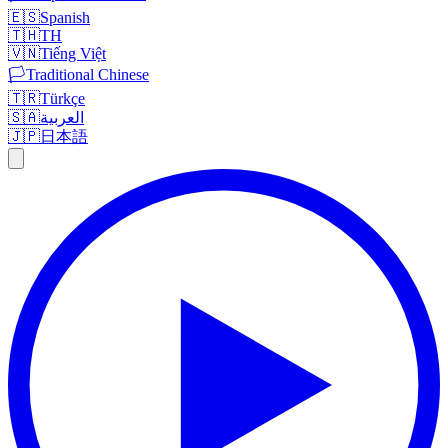
🇪🇸
Spanish
🇹🇭
TH
🇻🇳
Tiếng Việt
🏳️
Traditional Chinese
🇹🇷
Türkçe
🇸🇦
العربية
🇯🇵
日本語