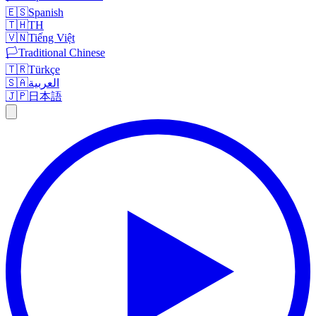
🇪🇸
Spanish
🇹🇭
TH
🇻🇳
Tiếng Việt
🏳️
Traditional Chinese
🇹🇷
Türkçe
🇸🇦
العربية
🇯🇵
日本語