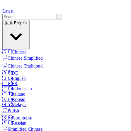
Latest
🇬🇧
English
🇨🇳
Chinese
🏳️
Chinese Simplified
🏳️
Chinese Traditional
🇩🇪
DE
🇬🇧
English
🇫🇷
FR
🇮🇩
Indonesian
🇮🇹
Italiano
🇰🇷
Korean
🇲🇾
Melayu
🏳️
Polish
🇧🇷
Portuguese
🇷🇺
Russian
🏳️
Simplified Chinese