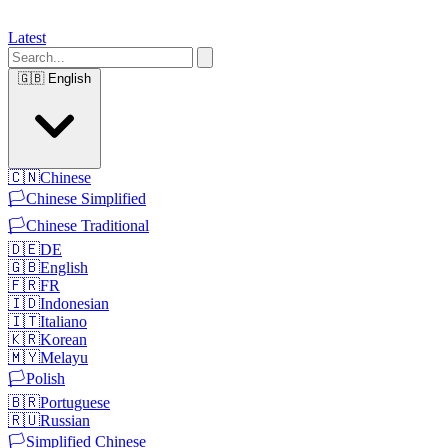
Latest
🇬🇧
English
🇨🇳
Chinese
🏳️
Chinese Simplified
🏳️
Chinese Traditional
🇩🇪
DE
🇬🇧
English
🇫🇷
FR
🇮🇩
Indonesian
🇮🇹
Italiano
🇰🇷
Korean
🇲🇾
Melayu
🏳️
Polish
🇧🇷
Portuguese
🇷🇺
Russian
🏳️
Simplified Chinese