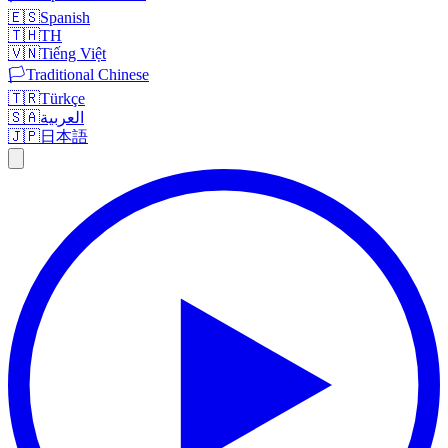
🇪🇸
Spanish
🇹🇭
TH
🇻🇳
Tiếng Việt
🏳️
Traditional Chinese
🇹🇷
Türkçe
🇸🇦
العربية
🇯🇵
日本語