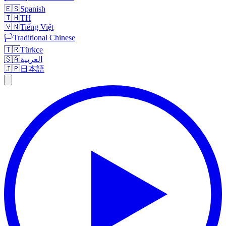
🇪🇸
Spanish
🇹🇭
TH
🇻🇳
Tiếng Việt
🏳️
Traditional Chinese
🇹🇷
Türkçe
🇸🇦
العربية
🇯🇵
日本語