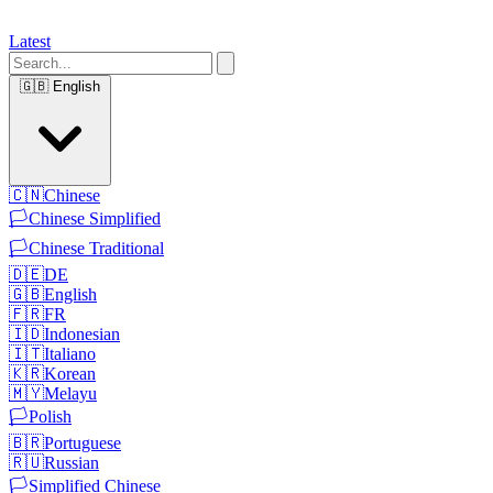
Latest
🇬🇧
English
🇨🇳
Chinese
🏳️
Chinese Simplified
🏳️
Chinese Traditional
🇩🇪
DE
🇬🇧
English
🇫🇷
FR
🇮🇩
Indonesian
🇮🇹
Italiano
🇰🇷
Korean
🇲🇾
Melayu
🏳️
Polish
🇧🇷
Portuguese
🇷🇺
Russian
🏳️
Simplified Chinese