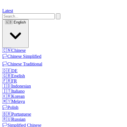
Latest
🇬🇧
English
🇨🇳
Chinese
🏳️
Chinese Simplified
🏳️
Chinese Traditional
🇩🇪
DE
🇬🇧
English
🇫🇷
FR
🇮🇩
Indonesian
🇮🇹
Italiano
🇰🇷
Korean
🇲🇾
Melayu
🏳️
Polish
🇧🇷
Portuguese
🇷🇺
Russian
🏳️
Simplified Chinese