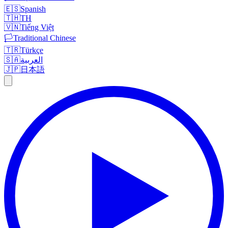
🇪🇸
Spanish
🇹🇭
TH
🇻🇳
Tiếng Việt
🏳️
Traditional Chinese
🇹🇷
Türkçe
🇸🇦
العربية
🇯🇵
日本語