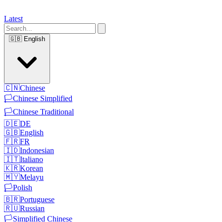
Latest
🇬🇧
English
🇨🇳
Chinese
🏳️
Chinese Simplified
🏳️
Chinese Traditional
🇩🇪
DE
🇬🇧
English
🇫🇷
FR
🇮🇩
Indonesian
🇮🇹
Italiano
🇰🇷
Korean
🇲🇾
Melayu
🏳️
Polish
🇧🇷
Portuguese
🇷🇺
Russian
🏳️
Simplified Chinese