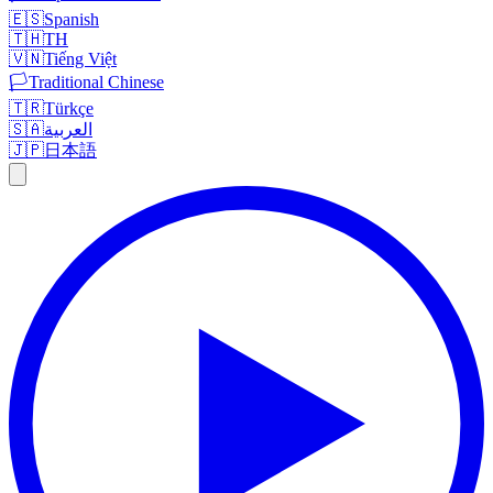
🇪🇸
Spanish
🇹🇭
TH
🇻🇳
Tiếng Việt
🏳️
Traditional Chinese
🇹🇷
Türkçe
🇸🇦
العربية
🇯🇵
日本語