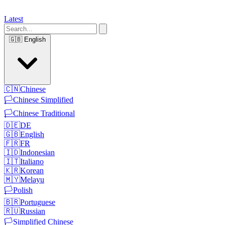
Latest
🇬🇧
English
🇨🇳
Chinese
🏳️
Chinese Simplified
🏳️
Chinese Traditional
🇩🇪
DE
🇬🇧
English
🇫🇷
FR
🇮🇩
Indonesian
🇮🇹
Italiano
🇰🇷
Korean
🇲🇾
Melayu
🏳️
Polish
🇧🇷
Portuguese
🇷🇺
Russian
🏳️
Simplified Chinese