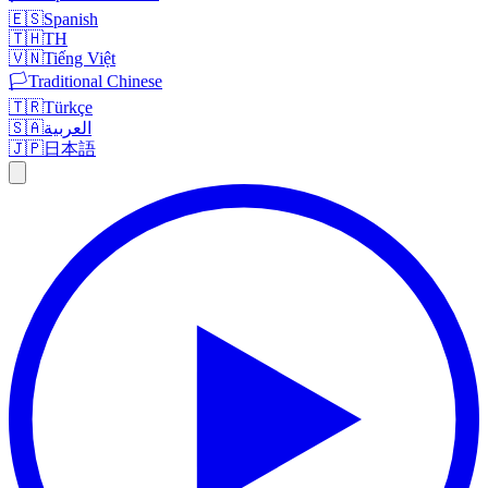
🇪🇸
Spanish
🇹🇭
TH
🇻🇳
Tiếng Việt
🏳️
Traditional Chinese
🇹🇷
Türkçe
🇸🇦
العربية
🇯🇵
日本語