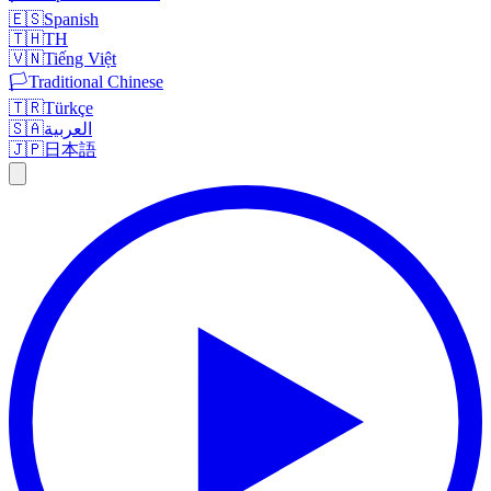
🇪🇸
Spanish
🇹🇭
TH
🇻🇳
Tiếng Việt
🏳️
Traditional Chinese
🇹🇷
Türkçe
🇸🇦
العربية
🇯🇵
日本語