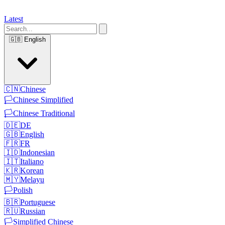
Latest
🇬🇧
English
🇨🇳
Chinese
🏳️
Chinese Simplified
🏳️
Chinese Traditional
🇩🇪
DE
🇬🇧
English
🇫🇷
FR
🇮🇩
Indonesian
🇮🇹
Italiano
🇰🇷
Korean
🇲🇾
Melayu
🏳️
Polish
🇧🇷
Portuguese
🇷🇺
Russian
🏳️
Simplified Chinese