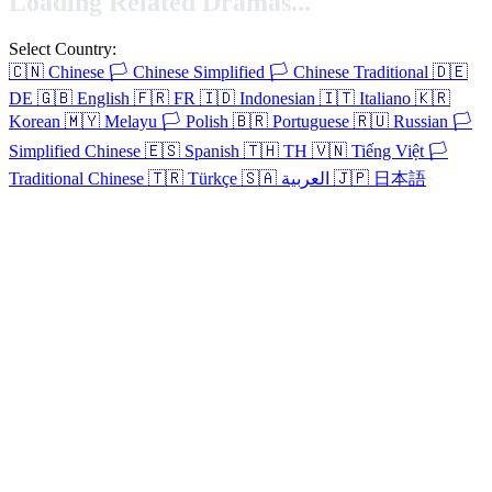
Loading Related Dramas...
Select Country:
🇨🇳
Chinese
🏳️
Chinese Simplified
🏳️
Chinese Traditional
🇩🇪
DE
🇬🇧
English
🇫🇷
FR
🇮🇩
Indonesian
🇮🇹
Italiano
🇰🇷
Korean
🇲🇾
Melayu
🏳️
Polish
🇧🇷
Portuguese
🇷🇺
Russian
🏳️
Simplified Chinese
🇪🇸
Spanish
🇹🇭
TH
🇻🇳
Tiếng Việt
🏳️
Traditional Chinese
🇹🇷
Türkçe
🇸🇦
العربية
🇯🇵
日本語