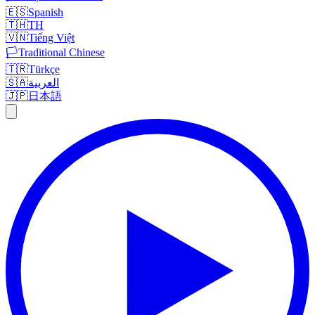
🇪🇸
Spanish
🇹🇭
TH
🇻🇳
Tiếng Việt
🏳️
Traditional Chinese
🇹🇷
Türkçe
🇸🇦
العربية
🇯🇵
日本語