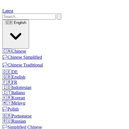
Latest
🇬🇧
English
🇨🇳
Chinese
🏳️
Chinese Simplified
🏳️
Chinese Traditional
🇩🇪
DE
🇬🇧
English
🇫🇷
FR
🇮🇩
Indonesian
🇮🇹
Italiano
🇰🇷
Korean
🇲🇾
Melayu
🏳️
Polish
🇧🇷
Portuguese
🇷🇺
Russian
🏳️
Simplified Chinese