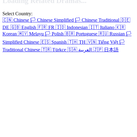
Loading Related Dramas...
Select Country:
🇨🇳
Chinese
🏳️
Chinese Simplified
🏳️
Chinese Traditional
🇩🇪
DE
🇬🇧
English
🇫🇷
FR
🇮🇩
Indonesian
🇮🇹
Italiano
🇰🇷
Korean
🇲🇾
Melayu
🏳️
Polish
🇧🇷
Portuguese
🇷🇺
Russian
🏳️
Simplified Chinese
🇪🇸
Spanish
🇹🇭
TH
🇻🇳
Tiếng Việt
🏳️
Traditional Chinese
🇹🇷
Türkçe
🇸🇦
العربية
🇯🇵
日本語