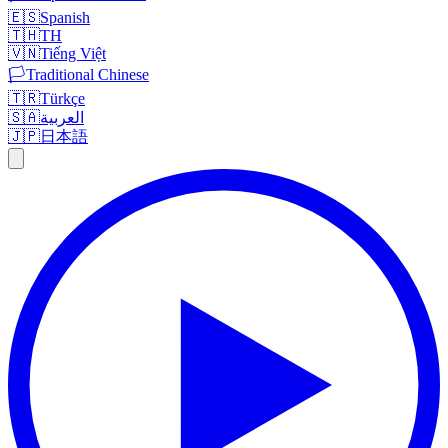
🇪🇸
Spanish
🇹🇭
TH
🇻🇳
Tiếng Việt
🏳️
Traditional Chinese
🇹🇷
Türkçe
🇸🇦
العربية
🇯🇵
日本語