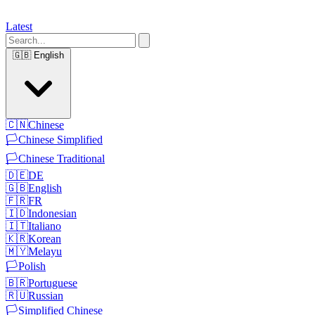
Latest
🇬🇧
English
🇨🇳
Chinese
🏳️
Chinese Simplified
🏳️
Chinese Traditional
🇩🇪
DE
🇬🇧
English
🇫🇷
FR
🇮🇩
Indonesian
🇮🇹
Italiano
🇰🇷
Korean
🇲🇾
Melayu
🏳️
Polish
🇧🇷
Portuguese
🇷🇺
Russian
🏳️
Simplified Chinese