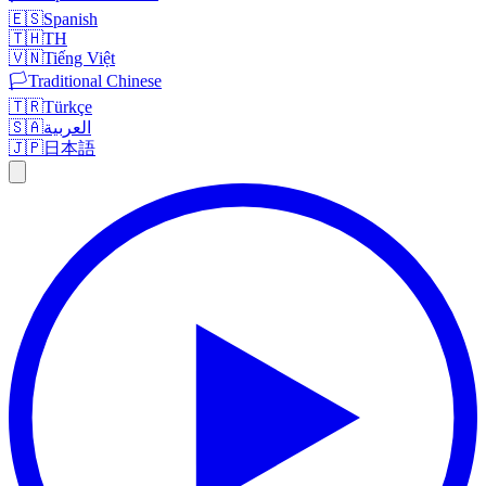
🇪🇸
Spanish
🇹🇭
TH
🇻🇳
Tiếng Việt
🏳️
Traditional Chinese
🇹🇷
Türkçe
🇸🇦
العربية
🇯🇵
日本語