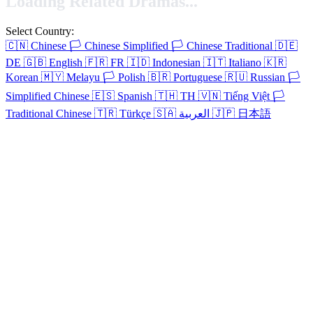
Loading Related Dramas...
Select Country:
🇨🇳
Chinese
🏳️
Chinese Simplified
🏳️
Chinese Traditional
🇩🇪
DE
🇬🇧
English
🇫🇷
FR
🇮🇩
Indonesian
🇮🇹
Italiano
🇰🇷
Korean
🇲🇾
Melayu
🏳️
Polish
🇧🇷
Portuguese
🇷🇺
Russian
🏳️
Simplified Chinese
🇪🇸
Spanish
🇹🇭
TH
🇻🇳
Tiếng Việt
🏳️
Traditional Chinese
🇹🇷
Türkçe
🇸🇦
العربية
🇯🇵
日本語