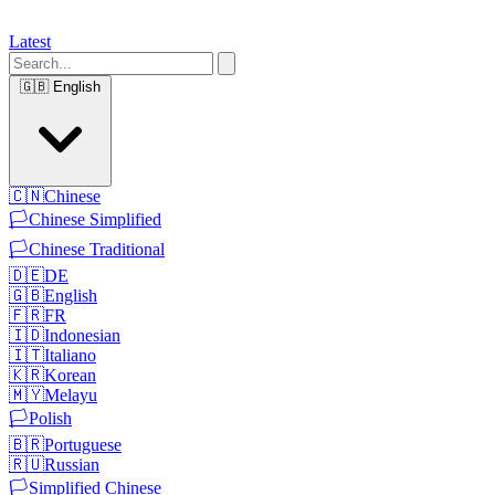
Latest
🇬🇧
English
🇨🇳
Chinese
🏳️
Chinese Simplified
🏳️
Chinese Traditional
🇩🇪
DE
🇬🇧
English
🇫🇷
FR
🇮🇩
Indonesian
🇮🇹
Italiano
🇰🇷
Korean
🇲🇾
Melayu
🏳️
Polish
🇧🇷
Portuguese
🇷🇺
Russian
🏳️
Simplified Chinese