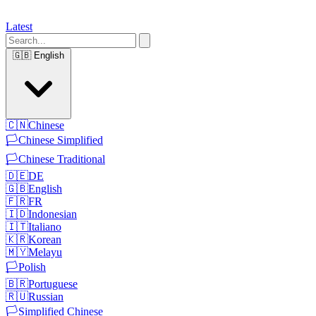
Latest
🇬🇧
English
🇨🇳
Chinese
🏳️
Chinese Simplified
🏳️
Chinese Traditional
🇩🇪
DE
🇬🇧
English
🇫🇷
FR
🇮🇩
Indonesian
🇮🇹
Italiano
🇰🇷
Korean
🇲🇾
Melayu
🏳️
Polish
🇧🇷
Portuguese
🇷🇺
Russian
🏳️
Simplified Chinese