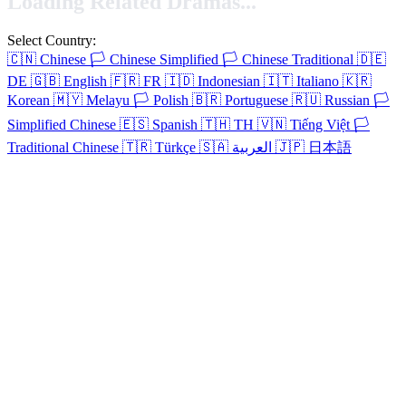
Loading Related Dramas...
Select Country:
🇨🇳
Chinese
🏳️
Chinese Simplified
🏳️
Chinese Traditional
🇩🇪
DE
🇬🇧
English
🇫🇷
FR
🇮🇩
Indonesian
🇮🇹
Italiano
🇰🇷
Korean
🇲🇾
Melayu
🏳️
Polish
🇧🇷
Portuguese
🇷🇺
Russian
🏳️
Simplified Chinese
🇪🇸
Spanish
🇹🇭
TH
🇻🇳
Tiếng Việt
🏳️
Traditional Chinese
🇹🇷
Türkçe
🇸🇦
العربية
🇯🇵
日本語