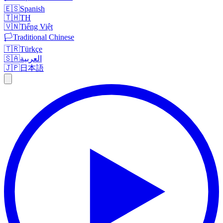
🇪🇸
Spanish
🇹🇭
TH
🇻🇳
Tiếng Việt
🏳️
Traditional Chinese
🇹🇷
Türkçe
🇸🇦
العربية
🇯🇵
日本語