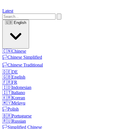
Latest
🇬🇧
English
🇨🇳
Chinese
🏳️
Chinese Simplified
🏳️
Chinese Traditional
🇩🇪
DE
🇬🇧
English
🇫🇷
FR
🇮🇩
Indonesian
🇮🇹
Italiano
🇰🇷
Korean
🇲🇾
Melayu
🏳️
Polish
🇧🇷
Portuguese
🇷🇺
Russian
🏳️
Simplified Chinese