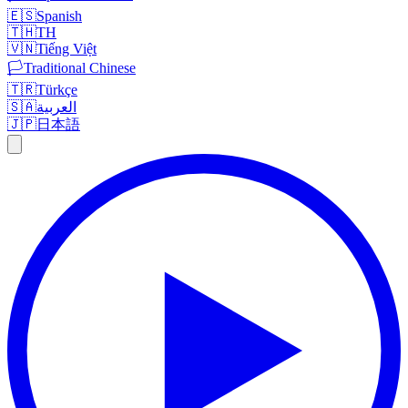
🇪🇸
Spanish
🇹🇭
TH
🇻🇳
Tiếng Việt
🏳️
Traditional Chinese
🇹🇷
Türkçe
🇸🇦
العربية
🇯🇵
日本語