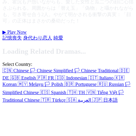
み、霍沉も戸惑いながらも、愛した女性と瓜二つの顔に心揺
さぶられる。周囲からは「替え玉」「偽物」と囁かれながら
も、引き寄せ合う2人。やがて明かされる衝撃の真実：「顔
可」の正体はまさかの桑幼だった！
▶
Play Now
記憶喪失
身代わり恋人
純愛
Loading Related Dramas...
Select Country:
🇨🇳
Chinese
🏳️
Chinese Simplified
🏳️
Chinese Traditional
🇩🇪
DE
🇬🇧
English
🇫🇷
FR
🇮🇩
Indonesian
🇮🇹
Italiano
🇰🇷
Korean
🇲🇾
Melayu
🏳️
Polish
🇧🇷
Portuguese
🇷🇺
Russian
🏳️
Simplified Chinese
🇪🇸
Spanish
🇹🇭
TH
🇻🇳
Tiếng Việt
🏳️
Traditional Chinese
🇹🇷
Türkçe
🇸🇦
العربية
🇯🇵
日本語