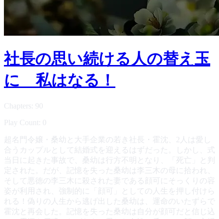
社長の思い続ける人の替え玉
に 私はなる！
Chapters: 90
Play Count: 0
超名門令嬢・桑幼と大手企業の若き社長・霍沈、2人は愛し
合うカップルとして結婚式を迎えるはずだった。しかし、式
当日に起きた事故で、桑幼は行方不明となり、「死亡」と判
定された。だが、記憶を失った桑幼は李三木の母に拾われ、
そして悪徳の李三木に殺された妻である顔可にそっくりの容
姿が利用され、強制的に「顔可」としての人生を押し付けら
れる！偽りの人生から逃げ出した桑幼は、運命のいたずらで
霍沈と再会した。記憶を失った桑幼は自分が顔可だと信じ込