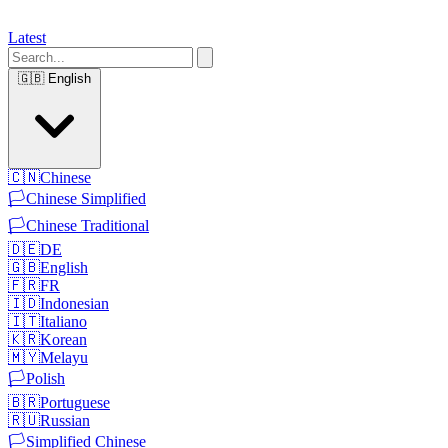
Latest
🇬🇧
English
🇨🇳
Chinese
🏳️
Chinese Simplified
🏳️
Chinese Traditional
🇩🇪
DE
🇬🇧
English
🇫🇷
FR
🇮🇩
Indonesian
🇮🇹
Italiano
🇰🇷
Korean
🇲🇾
Melayu
🏳️
Polish
🇧🇷
Portuguese
🇷🇺
Russian
🏳️
Simplified Chinese