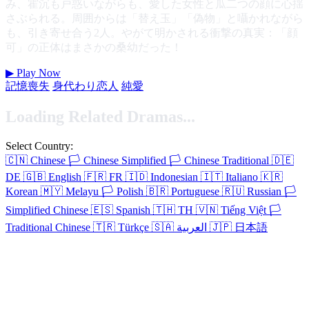
み、霍沉も戸惑いながらも、愛した女性と瓜二つの顔に心揺
さぶられる。周囲からは「替え玉」「偽物」と囁かれながら
も、引き寄せ合う2人。やがて明かされる衝撃の真実：「顔
可」の正体はまさかの桑幼だった！
▶
Play Now
記憶喪失
身代わり恋人
純愛
Loading Related Dramas...
Select Country:
🇨🇳
Chinese
🏳️
Chinese Simplified
🏳️
Chinese Traditional
🇩🇪
DE
🇬🇧
English
🇫🇷
FR
🇮🇩
Indonesian
🇮🇹
Italiano
🇰🇷
Korean
🇲🇾
Melayu
🏳️
Polish
🇧🇷
Portuguese
🇷🇺
Russian
🏳️
Simplified Chinese
🇪🇸
Spanish
🇹🇭
TH
🇻🇳
Tiếng Việt
🏳️
Traditional Chinese
🇹🇷
Türkçe
🇸🇦
العربية
🇯🇵
日本語