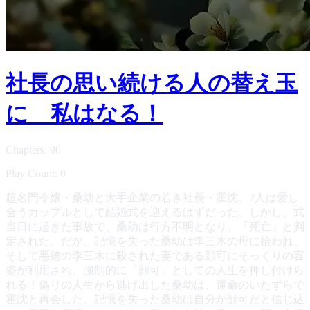
社長の思い続ける人の替え玉
に 私はなる！
Chapters: 90
Play Count: 0
超名門令嬢・桑幼と大手企業の若き社長・霍沈、2人は愛し
合うカップルとして結婚式を迎えるはずだった。しかし、式
当日に起きた事故で、桑幼は行方不明となり、「死亡」と判
定された。だが、記憶を失った桑幼は李三木の母に拾われ、
そして悪徳の李三木に殺された妻である顔可にそっくりの容
姿が利用され、強制的に「顔可」としての人生を押し付けら
れる！偽りの人生から逃げ出した桑幼は、運命のいたずらで
霍沈と再会した。記憶を失った桑幼は自分が顔可だと信じ込