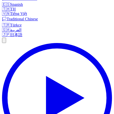
🇪🇸
Spanish
🇹🇭
TH
🇻🇳
Tiếng Việt
🏳️
Traditional Chinese
🇹🇷
Türkçe
🇸🇦
العربية
🇯🇵
日本語