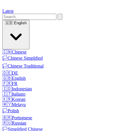
Latest
🇬🇧
English
🇨🇳
Chinese
🏳️
Chinese Simplified
🏳️
Chinese Traditional
🇩🇪
DE
🇬🇧
English
🇫🇷
FR
🇮🇩
Indonesian
🇮🇹
Italiano
🇰🇷
Korean
🇲🇾
Melayu
🏳️
Polish
🇧🇷
Portuguese
🇷🇺
Russian
🏳️
Simplified Chinese