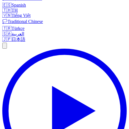
🇪🇸
Spanish
🇹🇭
TH
🇻🇳
Tiếng Việt
🏳️
Traditional Chinese
🇹🇷
Türkçe
🇸🇦
العربية
🇯🇵
日本語