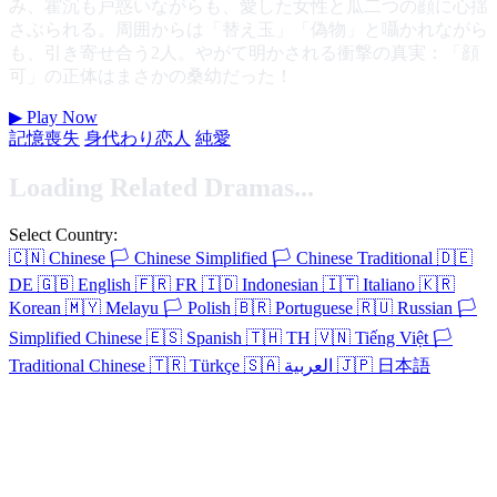
み、霍沉も戸惑いながらも、愛した女性と瓜二つの顔に心揺
さぶられる。周囲からは「替え玉」「偽物」と囁かれながら
も、引き寄せ合う2人。やがて明かされる衝撃の真実：「顔
可」の正体はまさかの桑幼だった！
▶
Play Now
記憶喪失
身代わり恋人
純愛
Loading Related Dramas...
Select Country:
🇨🇳
Chinese
🏳️
Chinese Simplified
🏳️
Chinese Traditional
🇩🇪
DE
🇬🇧
English
🇫🇷
FR
🇮🇩
Indonesian
🇮🇹
Italiano
🇰🇷
Korean
🇲🇾
Melayu
🏳️
Polish
🇧🇷
Portuguese
🇷🇺
Russian
🏳️
Simplified Chinese
🇪🇸
Spanish
🇹🇭
TH
🇻🇳
Tiếng Việt
🏳️
Traditional Chinese
🇹🇷
Türkçe
🇸🇦
العربية
🇯🇵
日本語