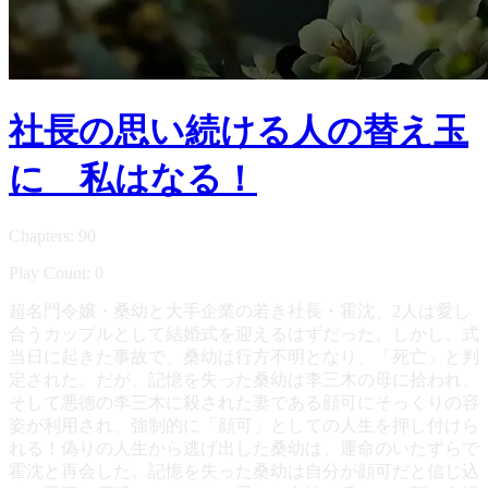
社長の思い続ける人の替え玉
に 私はなる！
Chapters: 90
Play Count: 0
超名門令嬢・桑幼と大手企業の若き社長・霍沈、2人は愛し
合うカップルとして結婚式を迎えるはずだった。しかし、式
当日に起きた事故で、桑幼は行方不明となり、「死亡」と判
定された。だが、記憶を失った桑幼は李三木の母に拾われ、
そして悪徳の李三木に殺された妻である顔可にそっくりの容
姿が利用され、強制的に「顔可」としての人生を押し付けら
れる！偽りの人生から逃げ出した桑幼は、運命のいたずらで
霍沈と再会した。記憶を失った桑幼は自分が顔可だと信じ込