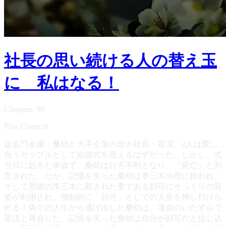
社長の思い続ける人の替え玉
に 私はなる！
Chapters: 90
Play Count: 0
超名門令嬢・桑幼と大手企業の若き社長・霍沈、2人は愛し
合うカップルとして結婚式を迎えるはずだった。しかし、式
当日に起きた事故で、桑幼は行方不明となり、「死亡」と判
定された。だが、記憶を失った桑幼は李三木の母に拾われ、
そして悪徳の李三木に殺された妻である顔可にそっくりの容
姿が利用され、強制的に「顔可」としての人生を押し付けら
れる！偽りの人生から逃げ出した桑幼は、運命のいたずらで
霍沈と再会した。記憶を失った桑幼は自分が顔可だと信じ込