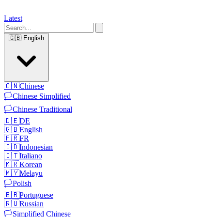
Latest
🇬🇧
English
🇨🇳
Chinese
🏳️
Chinese Simplified
🏳️
Chinese Traditional
🇩🇪
DE
🇬🇧
English
🇫🇷
FR
🇮🇩
Indonesian
🇮🇹
Italiano
🇰🇷
Korean
🇲🇾
Melayu
🏳️
Polish
🇧🇷
Portuguese
🇷🇺
Russian
🏳️
Simplified Chinese