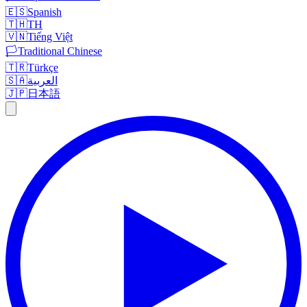
🇪🇸
Spanish
🇹🇭
TH
🇻🇳
Tiếng Việt
🏳️
Traditional Chinese
🇹🇷
Türkçe
🇸🇦
العربية
🇯🇵
日本語