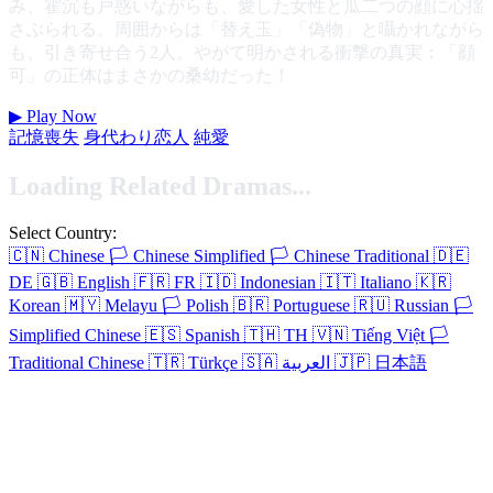
み、霍沉も戸惑いながらも、愛した女性と瓜二つの顔に心揺
さぶられる。周囲からは「替え玉」「偽物」と囁かれながら
も、引き寄せ合う2人。やがて明かされる衝撃の真実：「顔
可」の正体はまさかの桑幼だった！
▶
Play Now
記憶喪失
身代わり恋人
純愛
Loading Related Dramas...
Select Country:
🇨🇳
Chinese
🏳️
Chinese Simplified
🏳️
Chinese Traditional
🇩🇪
DE
🇬🇧
English
🇫🇷
FR
🇮🇩
Indonesian
🇮🇹
Italiano
🇰🇷
Korean
🇲🇾
Melayu
🏳️
Polish
🇧🇷
Portuguese
🇷🇺
Russian
🏳️
Simplified Chinese
🇪🇸
Spanish
🇹🇭
TH
🇻🇳
Tiếng Việt
🏳️
Traditional Chinese
🇹🇷
Türkçe
🇸🇦
العربية
🇯🇵
日本語