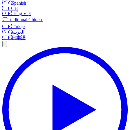
🇪🇸
Spanish
🇹🇭
TH
🇻🇳
Tiếng Việt
🏳️
Traditional Chinese
🇹🇷
Türkçe
العربية
🇸🇦
🇯🇵
日本語