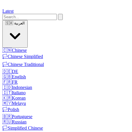
Latest
العربية
🇸🇦
🇨🇳
Chinese
🏳️
Chinese Simplified
🏳️
Chinese Traditional
🇩🇪
DE
🇬🇧
English
🇫🇷
FR
🇮🇩
Indonesian
🇮🇹
Italiano
🇰🇷
Korean
🇲🇾
Melayu
🏳️
Polish
🇧🇷
Portuguese
🇷🇺
Russian
🏳️
Simplified Chinese