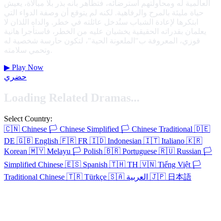
العالمية له ومحاولتهم استرضائه، فتظاهر بأنه بذر بلا مبالاة، يعيش
حياة مليئة بالمرح والرفاهية. لكنه لم يتوقع أن وصفة الدواء التي
ابتكرها لإعادة الشباب ستُدخل عائلته في خطر. والداه اللذان لا
يعلمان بقدراته الحقيقية يخشيان عليه من الخطر، فاستأجرا هانية
قوزي، المعروفة ب"الملعونة الحية"، لتكون حارسة شخصية له
وتحمي سلامته.
▶
Play Now
حضري
Loading Related Dramas...
Select Country:
🇨🇳
Chinese
🏳️
Chinese Simplified
🏳️
Chinese Traditional
🇩🇪
DE
🇬🇧
English
🇫🇷
FR
🇮🇩
Indonesian
🇮🇹
Italiano
🇰🇷
Korean
🇲🇾
Melayu
🏳️
Polish
🇧🇷
Portuguese
🇷🇺
Russian
🏳️
Simplified Chinese
🇪🇸
Spanish
🇹🇭
TH
🇻🇳
Tiếng Việt
🏳️
日本語
🇯🇵
العربية
🇸🇦
Türkçe
🇹🇷
Traditional Chinese