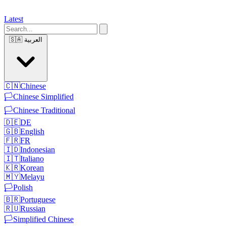
Latest
العربية
🇸🇦
🇨🇳
Chinese
🏳️
Chinese Simplified
🏳️
Chinese Traditional
🇩🇪
DE
🇬🇧
English
🇫🇷
FR
🇮🇩
Indonesian
🇮🇹
Italiano
🇰🇷
Korean
🇲🇾
Melayu
🏳️
Polish
🇧🇷
Portuguese
🇷🇺
Russian
🏳️
Simplified Chinese