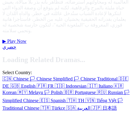
العالمية له ومحاولتهم استرضائه، فتظاهر بأنه بذر بلا مبالاة، يعيش
حياة مليئة بالمرح والرفاهية. لكنه لم يتوقع أن وصفة الدواء التي
ابتكرها لإعادة الشباب ستُدخل عائلته في خطر. والداه اللذان لا
يعلمان بقدراته الحقيقية يخشيان عليه من الخطر، فاستأجرا هانية
قوزي، المعروفة ب"الملعونة الحية"، لتكون حارسة شخصية له
وتحمي سلامته.
▶
Play Now
حضري
Loading Related Dramas...
Select Country:
🇨🇳
Chinese
🏳️
Chinese Simplified
🏳️
Chinese Traditional
🇩🇪
DE
🇬🇧
English
🇫🇷
FR
🇮🇩
Indonesian
🇮🇹
Italiano
🇰🇷
Korean
🇲🇾
Melayu
🏳️
Polish
🇧🇷
Portuguese
🇷🇺
Russian
🏳️
Simplified Chinese
🇪🇸
Spanish
🇹🇭
TH
🇻🇳
Tiếng Việt
🏳️
日本語
🇯🇵
العربية
🇸🇦
Türkçe
🇹🇷
Traditional Chinese