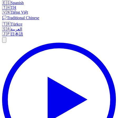
🇪🇸
Spanish
🇹🇭
TH
🇻🇳
Tiếng Việt
🏳️
Traditional Chinese
🇹🇷
Türkçe
العربية
🇸🇦
🇯🇵
日本語